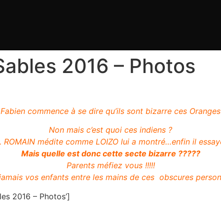
Sables 2016 – Photos
Fabien commence à se dire qu’ils sont bizarre ces Oranges
Non mais c’est quoi ces indiens ?
. ROMAIN médite comme LOIZO lui a montré…enfin il essay
Mais quelle est donc cette secte bizarre ?????
Parents méfiez vous !!!!!
 jamais vos enfants entre les mains de ces obscures perso
les 2016 – Photos’]