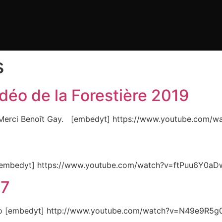
s
idéo de la Forestière 2019
19. Merci Benoît Gay. [embedyt] https://www.youtube.co
17 [embedyt] https://www.youtube.com/watch?v=ftPuu6Y0a
17
ando [embedyt] http://www.youtube.com/watch?v=N49e9R5