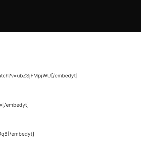
m/watch?v=ubZSjFMpjWU[/embedyt]
Dw[/embedyt]
g0q8[/embedyt]