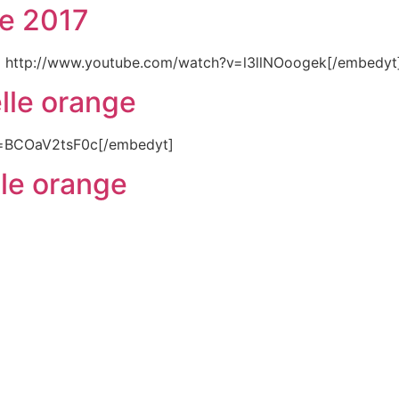
de 2017
t] http://www.youtube.com/watch?v=l3llNOoogek[/embedyt
lle orange
v=BCOaV2tsF0c[/embedyt]
lle orange