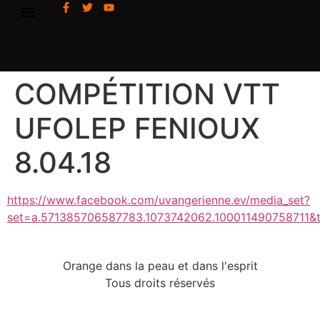
COMPÉTITION VTT
UFOLEP FENIOUX
8.04.18
https://www.facebook.com/uvangerienne.ev/media_set?
set=a.571385706587783.1073742062.100011490758711&
Orange dans la peau et dans l'esprit
Tous droits réservés