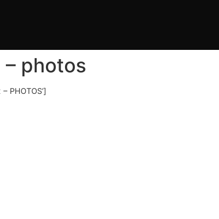
2 – photos
2 – PHOTOS’]